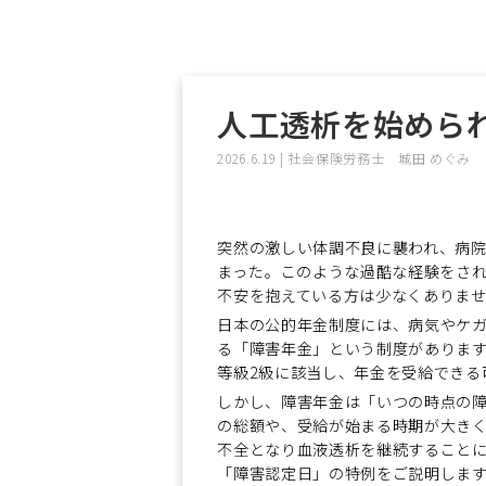
人工透析を始めら
2026.6.19
|
社会保険労務士 城田 めぐみ
突然の激しい体調不良に襲われ、病
まった――。このような過酷な経験を
不安を抱えている方は少なくありま
日本の公的年金制度には、病気やケ
る「障害年金」という制度がありま
等級2級に該当し、年金を受給できる
しかし、障害年金は「いつの時点の
の総額や、受給が始まる時期が大き
不全となり血液透析を継続することに
「障害認定日」の特例をご説明しま