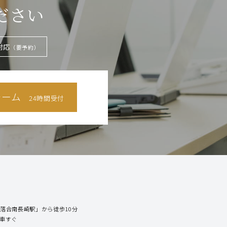
ださい
対応
（要予約）
ォーム
24時間受付
落合南長崎駅」から徒歩10分
下車すぐ