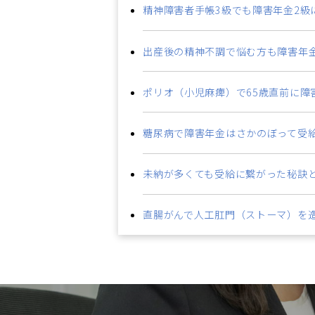
精神障害者手帳3級でも障害年金2級
出産後の精神不調で悩む方も障害年
ポリオ（小児麻痺）で65歳直前に障
糖尿病で障害年金はさかのぼって受
未納が多くても受給に繋がった秘訣
直腸がんで人工肛門（ストーマ）を