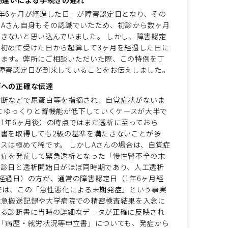
年6ヶ月が経過した日」が障害認定日となり、その
Aさん自身もその認識でいたため、初診から数ヶ月
きないと思い込んでいました。 しかし、障害認定
初めて受けた日から起算して3ヶ月を経過した日に
います。弊所にご相談いただいた際、この特例を丁
障害認定日が到来していることをお伝えしました。
師への正確な伝達
診断などで尿蛋白等を指摘され、自覚症状がないま
けてゆっくりと腎機能が低下していくケースが大半で
1年6ヶ月後）の時点ではまだ透析に至っておら
書を取得しても2級の基準を満たさないことが多
スは極めて稀です。 しかしAさんの場合は、自覚症
毒症を発症して緊急透析となった「慢性腎不全の末
初診日と透析開始日がほぼ同時期であり、人工透析
経過日）の方が、通常の障害認定日（1年6ヶ月経
では、この「急性悪化による末期発症」という事実
救急搬送記録や大学病院での精密検査結果を入念に
する診断書に当時の詳細なデータが正確に反映され
「病歴・就労状況等申立書」についても、発症から