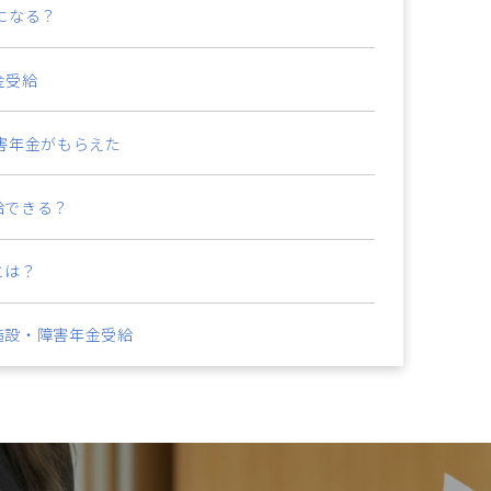
になる？
金受給
害年金がもらえた
給できる？
とは？
造設・障害年金受給