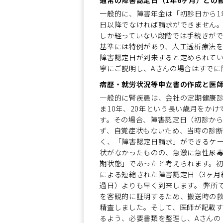
一般的に、障害年金は「初診日から1
日以降でなければ請求ができません。
しか経っていない段階では手続きがで
基準には特例があり、人工透析療法を
障害認定日が到来すると定められて
寧にご説明し、Aさんの場合はすでに
病歴・就労状況等申立書の作成と医
一般的に腎疾患は、会社の定期健康
ま10年、20年という長い歳月をか
す。その場合、障害認定日（初診から
ず、自覚症状もないため、当時の診断
く、「障害認定日請求」ができるケー
状がなかったものの、急激に急性尿
期状態」であったと考えられます。
による短縮された障害認定日（3ヶ月
過日）よりも早く到来します。 弊所
を客観的に証明するため、搬送時の
精査しました。そして、医師が記載
るよう、必要書類を整理し、Aさんの