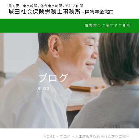
最寄駅：東長崎駅 / 落合南長崎駅 / 新江古田駅
城田社会保険労務士事務所
- 障害年金窓口
障害年金に関するご相談
ブログ
BLOG
HOME
>
ブログ
>
人工透析を始められた方やご家…