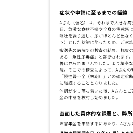
症状や申請に至るまでの経緯
Aさん（仮名）は、それまで大きな病
日、急激な食欲不振や全身の倦怠感
嘔吐を繰り返し、尿がほとんど出な
う）とした状態に陥ったため、ご家
搬送先の病院での検査の結果、極度
ある「急性尿毒症」と診断されます
善は見られませんでした。より精密
院。そこでの精査によって、Aさんの
「慢性腎不全（末期）」との確定診断
に継続することとなりました。
体調が少し落ち着いた後、Aさんとご
金の申請を検討し始めました。
直面した具体的な課題と、弊所
障害年金を申請するにあたり、Aさん
通常の障害認定日（1年6ヶ月）との