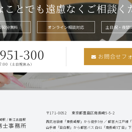
なことでも
遠慮なくご相談く
談
60分無料
オンライン相談
対応
土日祝・夜間
-951-300
お問合せフ
17:00（土日祝休み）
〒171-0052
東京都豊島区南長崎5-5-2
崎駅 / 新江古田駅
西武池袋線「東長崎駅」から徒歩5分
都営大江戸線「
務士事務所
山手線「目白駅」から
都営バス 白61「南長崎5丁目」