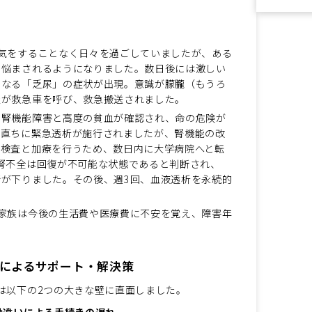
気をすることなく日々を過ごしていましたが、ある
に悩まされるようになりました。数日後には激しい
くなる「乏尿」の症状が出現。意識が朦朧（もうろ
族が救急車を呼び、救急搬送されました。
の腎機能障害と高度の貧血が確認され、命の危険が
。直ちに緊急透析が施行されましたが、腎機能の改
な検査と加療を行うため、数日内に大学病院へと転
腎不全は回復が不可能な状態であると判断され、
が下りました。その後、週3回、血液透析を永続的
家族は今後の生活費や医療費に不安を覚え、障害年
によるサポート・解決策
は以下の2つの大きな壁に直面しました。
勘違いによる手続きの遅れ