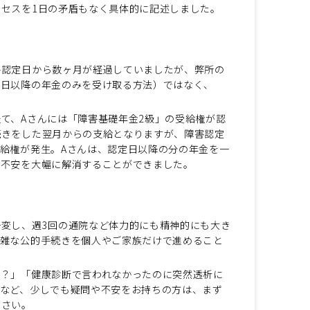
セスを1日の矛盾もなく具体的に記述しました。
害認定日から数ヶ月が経過していましたが、弊所の
求日以降の年金のみを受け取る方法）ではなく、
て、Aさんには「障害基礎年金2級」の受給権が認
続きをした翌月からの支給となりますが、障害認定
給権が発生。Aさんは、認定日以降の分の年金を一
な不安を大幅に解消することができました。
変し、週3回の通院など体力的にも精神的にも大き
複雑な公的手続きを個人やご家族だけで進めること
う？」「健康診断で言われなかったのに突然透析に
」など、少しでも疑問や不安をお持ちの方は、まず
ださい。