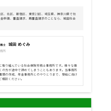
区、北区、新宿区、東京23区、埼玉県、神奈川県で社
年金申請、審査請求、再審査請求のことなら、城田社会
城田 めぐみ
労務士
務所
に取り組んでいる社会保険労務士事務所です。様々な傷
くの方が途中で諦めてしまうこともあります。当事務所
書類の作成、年金事務所とのやりとりまで、受給に向け
ご相談ください。